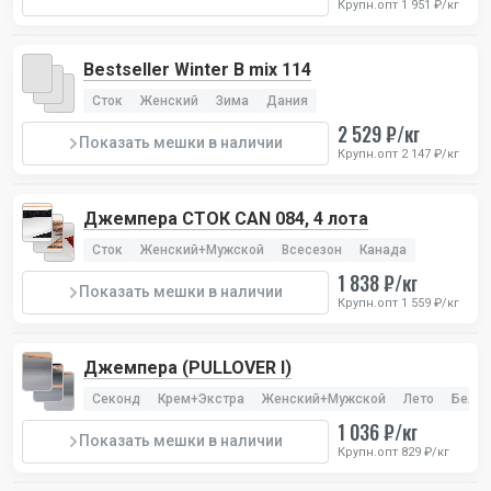
Крупн.опт 1 951 ₽/кг
Bestseller Winter В mix 114
Сток
Женский
Зима
Дания
2 529 ₽/кг
Показать мешки в наличии
Крупн.опт 2 147 ₽/кг
Джемпера СТОК CAN 084, 4 лота
Сток
Женский+Мужской
Всесезон
Канада
1 838 ₽/кг
Показать мешки в наличии
Крупн.опт 1 559 ₽/кг
Джемпера (PULLOVER I)
Секонд
Крем+Экстра
Женский+Мужской
Лето
Бельг
1 036 ₽/кг
Показать мешки в наличии
Крупн.опт 829 ₽/кг