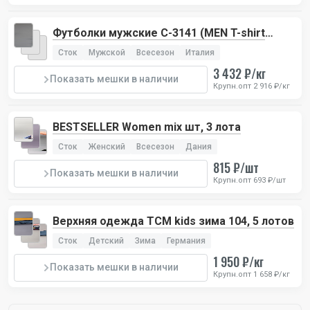
Футболки мужские C-3141 (MEN T-shirt
Sorbino), 1 лот
Сток
Мужской
Всесезон
Италия
3 432 ₽/кг
Показать мешки в наличии
Крупн.опт 2 916 ₽/кг
BESTSELLER Women mix шт, 3 лота
Сток
Женский
Всесезон
Дания
815 ₽/шт
Показать мешки в наличии
Крупн.опт 693 ₽/шт
Верхняя одежда TCM kids зима 104, 5 лотов
Сток
Детский
Зима
Германия
1 950 ₽/кг
Показать мешки в наличии
Крупн.опт 1 658 ₽/кг