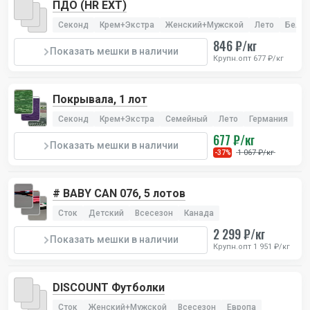
ПДО (HR EXT)
Секонд
Крем+Экстра
Женский+Мужской
Лето
Бельг
846 ₽/кг
Показать мешки в наличии
Крупн.опт 677 ₽/кг
Покрывала, 1 лот
Секонд
Крем+Экстра
Семейный
Лето
Германия
677 ₽/кг
Показать мешки в наличии
1 067 ₽/кг
-37%
# BABY CAN 076, 5 лотов
Сток
Детский
Всесезон
Канада
2 299 ₽/кг
Показать мешки в наличии
Крупн.опт 1 951 ₽/кг
DISCOUNT Футболки
Сток
Женский+Мужской
Всесезон
Европа