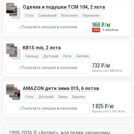
Одеяла и подушки TCM 104, 2 лота
Сток
Семейный
Всесезон
Германия
966 ₽/кг
Показать мешки в наличии
1 492 ₽/кг
-35%
KB1S mix, 2 лота
Секонд
Детский
Лето
Англия
732 ₽/кг
Показать мешки в наличии
Крупн.опт 585 ₽/кг
AMAZON дети зима 015, 6 лотов
Сток
Детский
Зима
Европа
1 825 ₽/кг
Показать мешки в наличии
Крупн.опт 1 551 ₽/кг
1995-2026 © «Аутлет», все права защищены