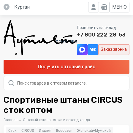
Курган
МЕНЮ
Позвонить на склад
+7 800 222-28-53
C 1995 ГОДА
Заказ звонка
Получить оптовый прайс
Поиск
товаров
Спортивные штаны CIRCUS
сток оптом
Главная
→
Оптовый каталог стока и секонд-хенда
Сток
CIRCUS
Италия
Всесезон
Женский+Мужской