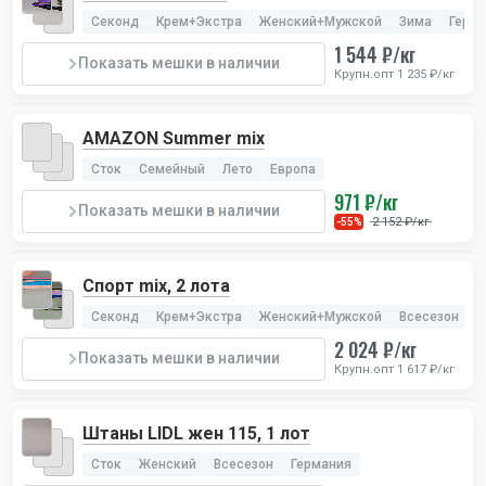
Секонд
Крем+Экстра
Женский+Мужской
Зима
Герм
1 544 ₽/кг
Показать мешки в наличии
Крупн.опт 1 235 ₽/кг
AMAZON Summer mix
Сток
Семейный
Лето
Европа
971 ₽/кг
Показать мешки в наличии
2 152 ₽/кг
-55%
Спорт mix, 2 лота
Секонд
Крем+Экстра
Женский+Мужской
Всесезон
Е
2 024 ₽/кг
Показать мешки в наличии
Крупн.опт 1 617 ₽/кг
Штаны LIDL жен 115, 1 лот
Сток
Женский
Всесезон
Германия