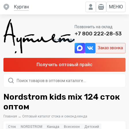
Курган
МЕНЮ
Позвонить на склад
+7 800 222-28-53
C 1995 ГОДА
Заказ звонка
Получить оптовый прайс
Поиск
товаров
Nordstrom kids mix 124 сток
оптом
Главная
→
Оптовый каталог стока и секонд-хенда
Сток
NORDSTROM
Канада
Всесезон
Детский