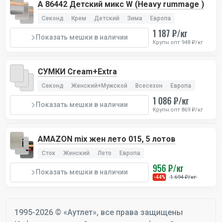
А 86442 Детский микс W (Heavy rummage )
Секонд
Крем
Детский
Зима
Европа
1 187 ₽/кг
Показать мешки в наличии
Крупн.опт 948 ₽/кг
СУМКИ Cream+Extra
Секонд
Женский+Мужской
Всесезон
Европа
1 086 ₽/кг
Показать мешки в наличии
Крупн.опт 869 ₽/кг
AMAZON mix жен лето 015, 5 лотов
Сток
Женский
Лето
Европа
956 ₽/кг
Показать мешки в наличии
1 694 ₽/кг
-44%
1995-2026 © «Аутлет», все права защищены