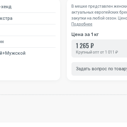
-хенд
В мешке представлен женски
актуальных европейских бре
кстра
закупки на любой сезон. Цен
Подробнее
Цена за 1 кг
он
1 265 ₽
Крупный опт от 1 011 ₽
й+Мужской
Задать вопрос по товар