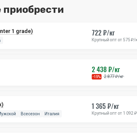
 приобрести
722 ₽/кг
ter 1 grade)
Крупный опт от 575 ₽/
а
2 438 ₽/кг
2 877 ₽/кг
-15%
1 365 ₽/кг
x)
Крупный опт от 1 092 ₽
Мужской
Всесезон
Италия