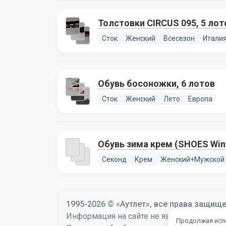
Толстовки CIRCUS 095, 5 лот
Сток
Женский
Всесезон
Итали
Обувь босоножки, 6 лотов
Сток
Женский
Лето
Европа
Обувь зима крем (SHOES Win
Секонд
Крем
Женский+Мужской
1995-2026 © «Аутлет», все права защищ
Информация на сайте не является оферто
Продолжая испо