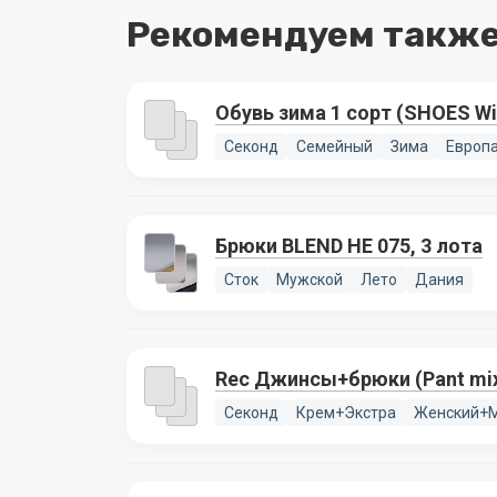
Рекомендуем также
Обувь зима 1 сорт (SHOES Win
Секонд
Семейный
Зима
Европ
Брюки BLEND HE 075, 3 лота
Сток
Мужской
Лето
Дания
Rec Джинсы+брюки (Pant mi
Секонд
Крем+Экстра
Женский+