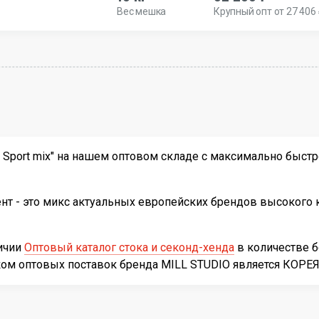
Вес мешка
Крупный опт от 27 406
Sport mix" на нашем оптовом складе с максимально быстро
т - это микс актуальных европейских брендов высокого к
личии
Оптовый каталог стока и секонд-хенда
в количестве 
иком оптовых поставок бренда MILL STUDIO является КОР