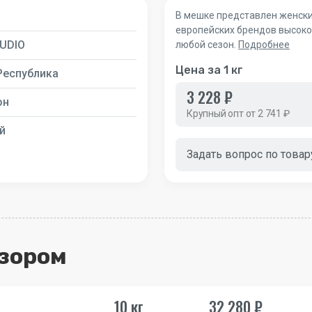
В мешке представлен женски
европейских брендов высоког
TUDIO
любой сезон.
Подробнее
Цена за 1 кг
Республика
3 228 ₽
он
Крупный опт от 2 741 ₽
й
Задать вопрос по товар
бзором
10 кг
32 280 ₽