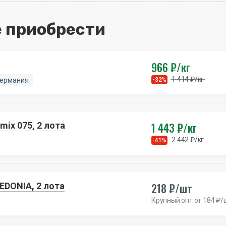
 приобрести
966 ₽/кг
1 414 ₽/кг
Германия
-32%
1 443 ₽/кг
ix 075, 2 лота
2 442 ₽/кг
-41%
218 ₽/шт
EDONIA, 2 лота
Крупный опт от 184 ₽/