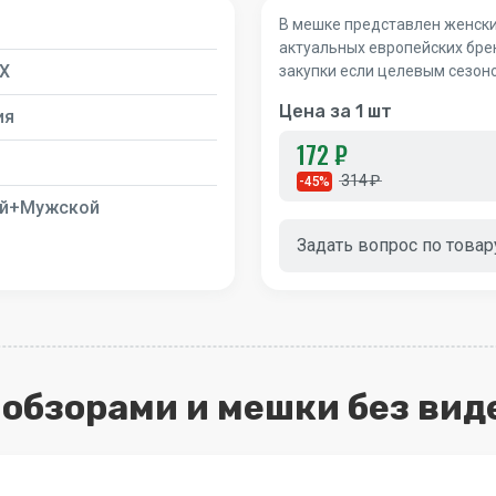
В мешке представлен женский
актуальных европейских бре
IX
закупки если целевым сезон
Цена за 1 шт
ия
172 ₽
314 ₽
-45%
й+Мужской
Задать вопрос по товар
с обзорами и мешки без вид