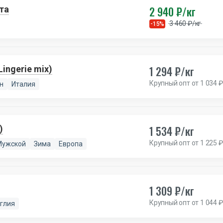
2 940 ₽/кг
та
3 460 ₽/кг
-15%
1 294 ₽/кг
ingerie mix)
Крупный опт от 1 034 ₽
н
Италия
1 534 ₽/кг
)
Крупный опт от 1 225 ₽
Мужской
Зима
Европа
1 309 ₽/кг
Крупный опт от 1 044 ₽
глия