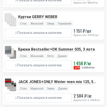
Показать мешки в наличии
Крупн.опт 966 ₽/кг
Куртки GERRY WEBER
Сток
Женский
Зима
Германия
1 151 ₽/шт
Показать мешки в наличии
Крупн.опт 975 ₽/шт
Брюки Bestseller+DK Summer 035, 3 лота
Сток
Женский
Лето
Дания
1 458 ₽/кг
Показать мешки в наличии
2 009 ₽/кг
-27%
JACK JONES+ONLY Winter men mix 125, 5
лотов
Сток
Мужской
Зима
Дания
2 584 ₽/кг
Показать мешки в наличии
Крупн.опт 2 194 ₽/кг