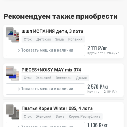
Рекомендуем также приобрести
шшп ИСПАНИЯ дети, 3 лота
Сток
Детский
Зима
Испания
2 111 ₽/кг
Показать мешки в наличии
Крупн.опт 1 794 ₽/кг
PIECES+NOISY MAY mix 074
Сток
Женский
Всесезон
Дания
2 570 ₽/кг
Показать мешки в наличии
Крупн.опт 2 184 ₽/кг
Платья Корея Winter 085, 4 лота
Сток
Женский
Зима
Корея, Республика
1 136 ₽/кг