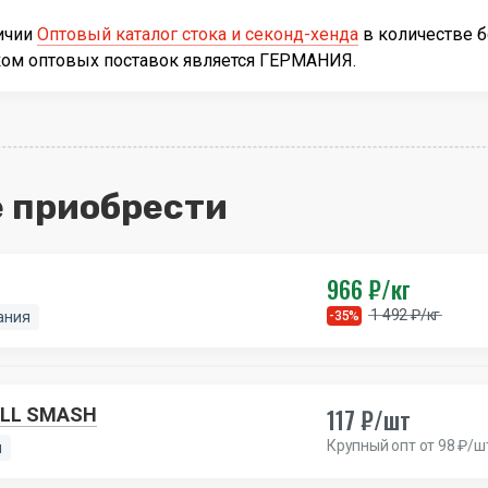
личии
Оптовый каталог стока и секонд-хенда
в количестве 
иком оптовых поставок является ГЕРМАНИЯ.
 приобрести
966 ₽/кг
1 492 ₽/кг
ания
-35%
117 ₽/шт
OLL SMASH
Крупный опт от 98 ₽/ш
я