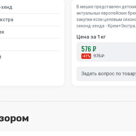
-хенд
В мешке представлен детский
актуальных европейских бре
кстра
закупки если целевым сезон
секонд-хенда - Крем+Экстра
ия
Цена за 1 кг
576 ₽
975 ₽
й
-41%
Задать вопрос по товар
бзором