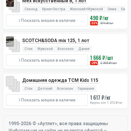
Мех искусственный В, 1 лот
Секонд
Крем+Экстра
Женский+Мужской
Зима
Евро
490 ₽/кг
Показать мешки в наличии
974 ₽/кг
-50%
SCOTCH&SODA mix 125, 1 лот
Сток
Мужской
Всесезон
Дания
1 666 ₽/шт
Показать мешки в наличии
2 303 ₽/шт
-28%
Домашняя одежда TCM Kids 115
Сток
Детский
Всесезон
Германия
1 617 ₽/кг
Показать мешки в наличии
Крупн.опт 1 372 ₽/кг
1995-2026 © «Аутлет», все права защищены
Информация на сайте не является офертой –