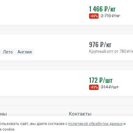
1 466 ₽/кг
2 710 ₽/кг
-46%
976 ₽/кг
Крупный опт от 780 ₽/
Лето
Англия
172 ₽/шт
314 ₽/шт
-45%
ены
Контакты
й –
Подробнее
+7 800 222-28-53
льзовать сайт, вы даете согласие с
политикой обработки данных
и
mail@autlet.ru
 cookie.