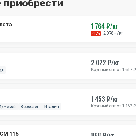
 приобрести
1 764 ₽/кг
 лота
2 078 ₽/кг
-15%
2 022 ₽/кг
Крупный опт от 1 617 ₽
ия
1 453 ₽/кг
Крупный опт от 1 162 ₽
Мужской
Всесезон
Италия
868 ₽/кг
TCM 115