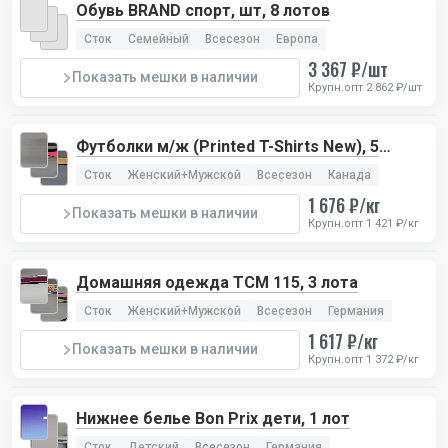
Обувь BRAND спорт, шт, 8 лотов
Сток
Семейный
Всесезон
Европа
3 367 ₽/шт
Показать мешки в наличии
Крупн.опт 2 862 ₽/шт
Футболки м/ж (Printed T-Shirts New), 5
лотов
Сток
Женский+Мужской
Всесезон
Канада
1 676 ₽/кг
Показать мешки в наличии
Крупн.опт 1 421 ₽/кг
Домашняя одежда TCM 115, 3 лота
Сток
Женский+Мужской
Всесезон
Германия
1 617 ₽/кг
Показать мешки в наличии
Крупн.опт 1 372 ₽/кг
Нижнее белье Bon Prix дети, 1 лот
Сток
Детский
Всесезон
Германия